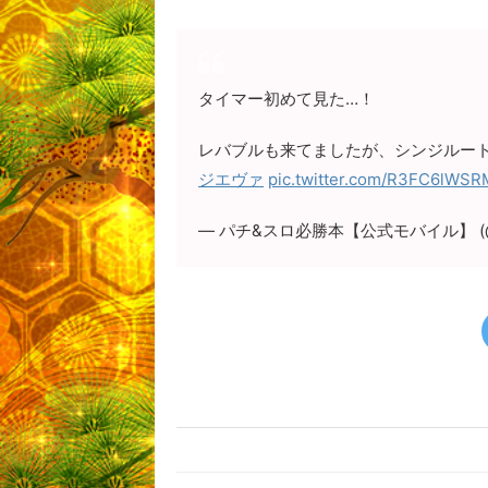
タイマー初めて見た…！
レバブルも来てましたが、シンジルー
ジエヴァ
pic.twitter.com/R3FC6lWSR
— パチ&スロ必勝本【公式モバイル】 (@ch