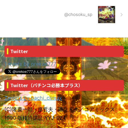
@chosoku_sp
Twitter
Tweets by orekoe777
Twitter（パチンコ必勝本プラス）
Tweets by pachi_climax
(C)隆慶一郎・原哲夫・麻生未央／コアミックス
1990 版権許諾証 YYJ-924