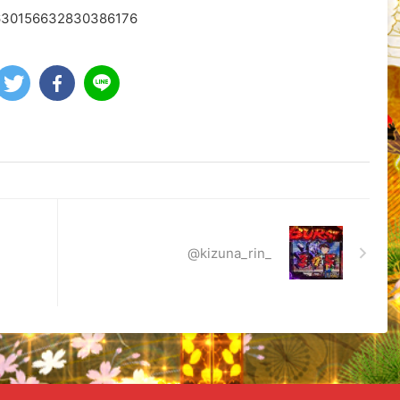
/1630156632830386176
@kizuna_rin_