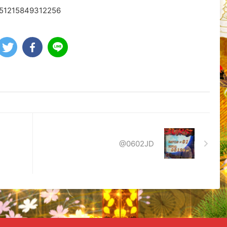
6851215849312256
@0602JD