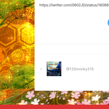
https://twitter.com/0602JD/status/160
@135monky315