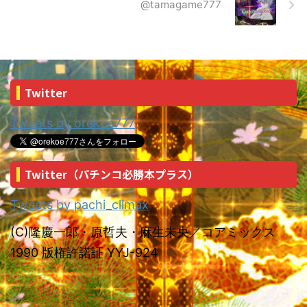
@tamagame777
Twitter
Tweets by orekoe777
Twitter（パチンコ必勝本プラス）
Tweets by pachi_climax
(C)隆慶一郎・原哲夫・麻生未央／コアミックス
1990 版権許諾証 YYJ-924