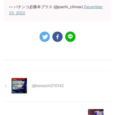
— パチンコ必勝本プラス (@pachi_climax)
December
23, 2022
@kawachi210142